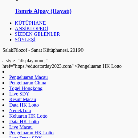
Tomris Alpay (Hayatı)
KÜTÜPHANE
ANSİKLOPEDİ
SİZDEN GELENLER
SÖYLEŞİ
SalakFilozof - Sanat Kütüphanesi. 2016©
a style="display:none;"
href="https://educatorday2023.com/">Pengeluaran HK Lotto
Pengeluaran Macau
Pengeluaran China
Togel Hongkong
Live SDY
Result Macau
Data HK Lotto
NenekToto
Keluaran HK Lotto
Data HK Lotto
Live Macau
Pengeluaran HK Lotto