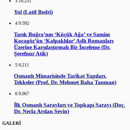
3
10.231
Yol (Latif Bedri)
4
9.592
Tarık Buğra’nın ‘Küçük Ağa’ ve Samim
Kocagöz’ün ‘Kalpaklılar’ Adlı Romanları
Üzerine Karşılaştırmalı Bir İnceleme (Dr.
Şerefnur Atik)
5
9.211
Osmanlı Mimarisinde Tarikat Yapıları,
Tekkeler (Prof. Dr. Mehmet Baha Tanman)
6
9.067
İlk Osmanlı Sarayları ve Topkapı Sarayı (Doç.
Dr. Necla Arslan Sevin)
GALERİ