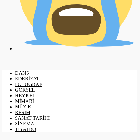
DANS
EDEBİYAT
FOTOĞRAF
GÖRSEL
HEYKEL
MİMARİ
MÜZİK
RESİM
SANAT TARİHİ
SİNEMA
TİYATRO