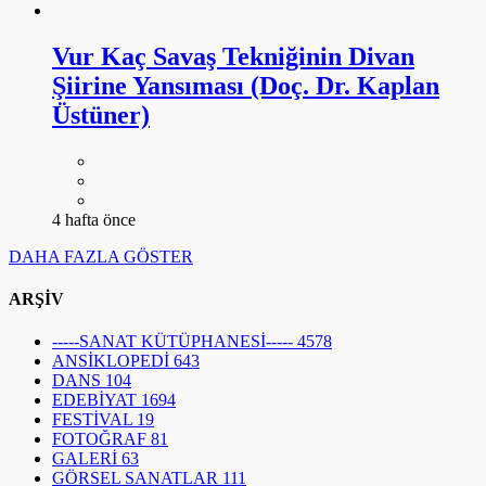
Vur Kaç Savaş Tekniğinin Divan
Şiirine Yansıması (Doç. Dr. Kaplan
Üstüner)
4 hafta önce
DAHA FAZLA GÖSTER
ARŞİV
-----SANAT KÜTÜPHANESİ-----
4578
ANSİKLOPEDİ
643
DANS
104
EDEBİYAT
1694
FESTİVAL
19
FOTOĞRAF
81
GALERİ
63
GÖRSEL SANATLAR
111