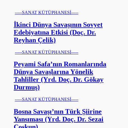
-----SANAT KÜTÜPHANESİ-----
İkinci Dünya Savaşının Sovyet
Edebiyatına Etkisi (Doç. Dr.
Reyhan Çelik)
-----SANAT KÜTÜPHANESİ-----
Peyami Safa’nın Romanlarında
Dünya Savaşlarına Yönelik
Tahliller (Yrd. Doç. Dr. Gökay
Durmuş)
-----SANAT KÜTÜPHANESİ-----
Bosna Savaşı’nın Türk Şiirine
Yansıması (Yrd. Doç. Dr. Sezai
Coşkun)