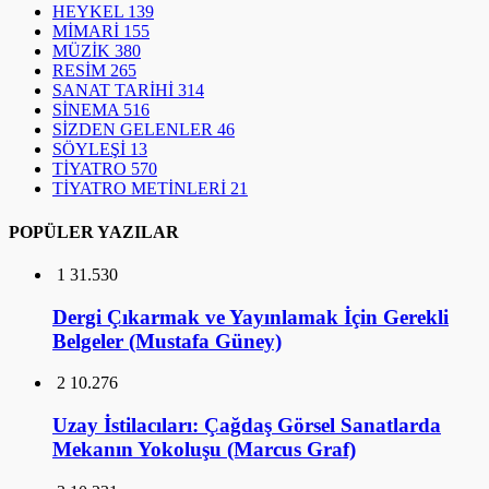
HEYKEL
139
MİMARİ
155
MÜZİK
380
RESİM
265
SANAT TARİHİ
314
SİNEMA
516
SİZDEN GELENLER
46
SÖYLEŞİ
13
TİYATRO
570
TİYATRO METİNLERİ
21
POPÜLER YAZILAR
1
31.530
Dergi Çıkarmak ve Yayınlamak İçin Gerekli
Belgeler (Mustafa Güney)
2
10.276
Uzay İstilacıları: Çağdaş Görsel Sanatlarda
Mekanın Yokoluşu (Marcus Graf)