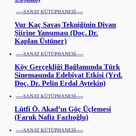
-----SANAT KÜTÜPHANESİ-----
Vur Kaç Savaş Tekniğinin Divan
Şiirine Yansıması (Doç. Dr.
Kaplan Üstüner)
-----SANAT KÜTÜPHANESİ-----
Köy Gerçekliği Bağlamında Türk
Sinemasında Edebiyat Etkisi (Yrd.
Doç. Dr. Pelin Erdal Aytekin)
-----SANAT KÜTÜPHANESİ-----
Lütfi Ö. Akad’ın Göç Üçlemesi
(Faruk Nafiz Fazlıoğlu)
-----SANAT KÜTÜPHANESİ-----