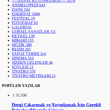
-----SANAT KÜTÜPHANESİ-----
4578
ANSİKLOPEDİ
643
DANS
104
EDEBİYAT
1694
FESTİVAL
19
FOTOĞRAF
81
GALERİ
63
GÖRSEL SANATLAR
111
HEYKEL
139
MİMARİ
155
MÜZİK
380
RESİM
265
SANAT TARİHİ
314
SİNEMA
516
SİZDEN GELENLER
46
SÖYLEŞİ
13
TİYATRO
570
TİYATRO METİNLERİ
21
POPÜLER YAZILAR
1
31.530
Dergi Çıkarmak ve Yayınlamak İçin Gerekli