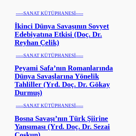
-----SANAT KÜTÜPHANESİ-----
İkinci Dünya Savaşının Sovyet
Edebiyatına Etkisi (Doç. Dr.
Reyhan Çelik)
-----SANAT KÜTÜPHANESİ-----
Peyami Safa’nın Romanlarında
Dünya Savaşlarına Yönelik
Tahliller (Yrd. Doç. Dr. Gökay
Durmuş)
-----SANAT KÜTÜPHANESİ-----
Bosna Savaşı’nın Türk Şiirine
Yansıması (Yrd. Doç. Dr. Sezai
Coşkun)