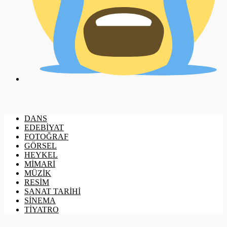
DANS
EDEBİYAT
FOTOĞRAF
GÖRSEL
HEYKEL
MİMARİ
MÜZİK
RESİM
SANAT TARİHİ
SİNEMA
TİYATRO