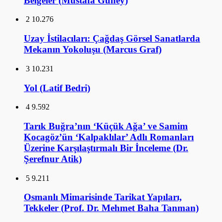
Belgeler (Mustafa Güney)
2
10.276
Uzay İstilacıları: Çağdaş Görsel Sanatlarda
Mekanın Yokoluşu (Marcus Graf)
3
10.231
Yol (Latif Bedri)
4
9.592
Tarık Buğra’nın ‘Küçük Ağa’ ve Samim
Kocagöz’ün ‘Kalpaklılar’ Adlı Romanları
Üzerine Karşılaştırmalı Bir İnceleme (Dr.
Şerefnur Atik)
5
9.211
Osmanlı Mimarisinde Tarikat Yapıları,
Tekkeler (Prof. Dr. Mehmet Baha Tanman)