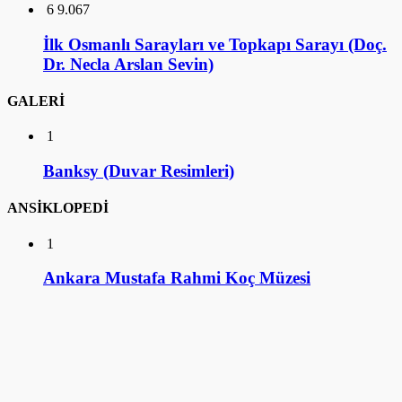
6
9.067
İlk Osmanlı Sarayları ve Topkapı Sarayı (Doç.
Dr. Necla Arslan Sevin)
GALERİ
1
Banksy (Duvar Resimleri)
ANSİKLOPEDİ
1
Ankara Mustafa Rahmi Koç Müzesi