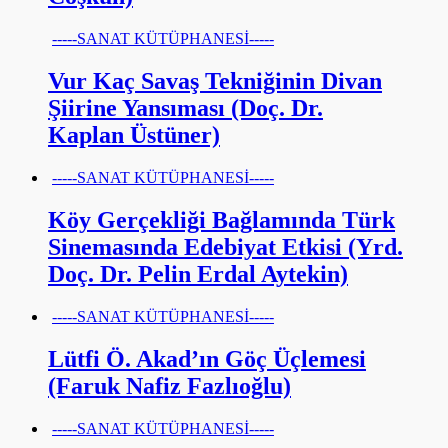
-----SANAT KÜTÜPHANESİ-----
Vur Kaç Savaş Tekniğinin Divan
Şiirine Yansıması (Doç. Dr.
Kaplan Üstüner)
-----SANAT KÜTÜPHANESİ-----
Köy Gerçekliği Bağlamında Türk
Sinemasında Edebiyat Etkisi (Yrd.
Doç. Dr. Pelin Erdal Aytekin)
-----SANAT KÜTÜPHANESİ-----
Lütfi Ö. Akad’ın Göç Üçlemesi
(Faruk Nafiz Fazlıoğlu)
-----SANAT KÜTÜPHANESİ-----