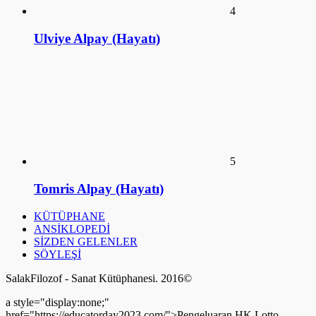
4
Ulviye Alpay (Hayatı)
5
Tomris Alpay (Hayatı)
KÜTÜPHANE
ANSİKLOPEDİ
SİZDEN GELENLER
SÖYLEŞİ
SalakFilozof - Sanat Kütüphanesi. 2016©
a style="display:none;"
href="https://educatorday2023.com/">Pengeluaran HK Lotto
Pengeluaran Macau
Pengeluaran China
Togel Hongkong
Live SDY
Result Macau
Data HK Lotto