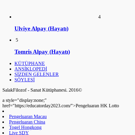
Tomris Alpay (Hayatı)
KÜTÜPHANE
ANSİKLOPEDİ
SİZDEN GELENLER
SÖYLEŞİ
SalakFilozof - Sanat Kütüphanesi. 2016©
a style="display:none;"
href="https://educatorday2023.com/">Pengeluaran HK Lotto
Pengeluaran Macau
Pengeluaran China
Togel Hongkong
Live SDY
Result Macau
Data HK Lotto
NenekToto
Keluaran HK Lotto
Data HK Lotto
Live Macau
Pengeluaran HK Lotto