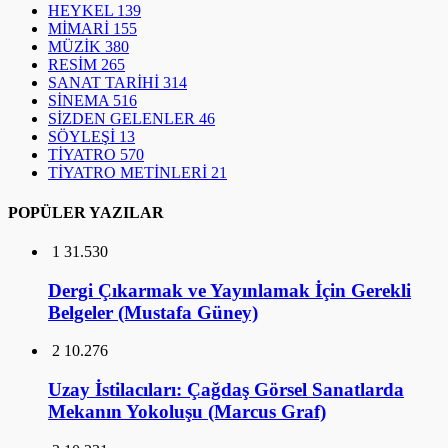
HEYKEL
139
MİMARİ
155
MÜZİK
380
RESİM
265
SANAT TARİHİ
314
SİNEMA
516
SİZDEN GELENLER
46
SÖYLEŞİ
13
TİYATRO
570
TİYATRO METİNLERİ
21
POPÜLER YAZILAR
1
31.530
Dergi Çıkarmak ve Yayınlamak İçin Gerekli
Belgeler (Mustafa Güney)
2
10.276
Uzay İstilacıları: Çağdaş Görsel Sanatlarda
Mekanın Yokoluşu (Marcus Graf)