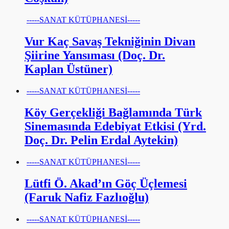
-----SANAT KÜTÜPHANESİ-----
Vur Kaç Savaş Tekniğinin Divan
Şiirine Yansıması (Doç. Dr.
Kaplan Üstüner)
-----SANAT KÜTÜPHANESİ-----
Köy Gerçekliği Bağlamında Türk
Sinemasında Edebiyat Etkisi (Yrd.
Doç. Dr. Pelin Erdal Aytekin)
-----SANAT KÜTÜPHANESİ-----
Lütfi Ö. Akad’ın Göç Üçlemesi
(Faruk Nafiz Fazlıoğlu)
-----SANAT KÜTÜPHANESİ-----