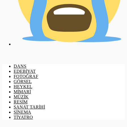
DANS
EDEBİYAT
FOTOĞRAF
GÖRSEL
HEYKEL
MİMARİ
MÜZİK
RESİM
SANAT TARİHİ
SİNEMA
TİYATRO