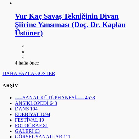
Vur Kaç Savaş Tekniğinin Divan
Şiirine Yansıması (Doç. Dr. Kaplan
Üstüner)
4 hafta önce
DAHA FAZLA GÖSTER
ARŞİV
-----SANAT KÜTÜPHANESİ-----
4578
ANSİKLOPEDİ
643
DANS
104
EDEBİYAT
1694
FESTİVAL
19
FOTOĞRAF
81
GALERİ
63
GÖRSEL SANATLAR
111