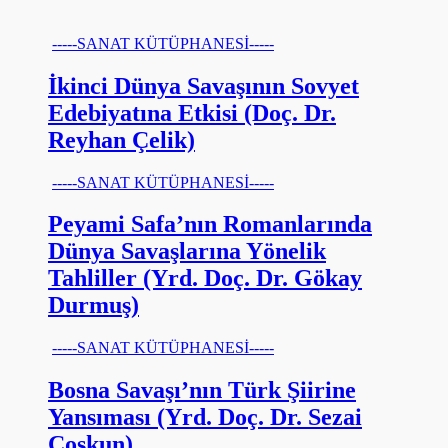
-----SANAT KÜTÜPHANESİ-----
İkinci Dünya Savaşının Sovyet
Edebiyatına Etkisi (Doç. Dr.
Reyhan Çelik)
-----SANAT KÜTÜPHANESİ-----
Peyami Safa’nın Romanlarında
Dünya Savaşlarına Yönelik
Tahliller (Yrd. Doç. Dr. Gökay
Durmuş)
-----SANAT KÜTÜPHANESİ-----
Bosna Savaşı’nın Türk Şiirine
Yansıması (Yrd. Doç. Dr. Sezai
Coşkun)