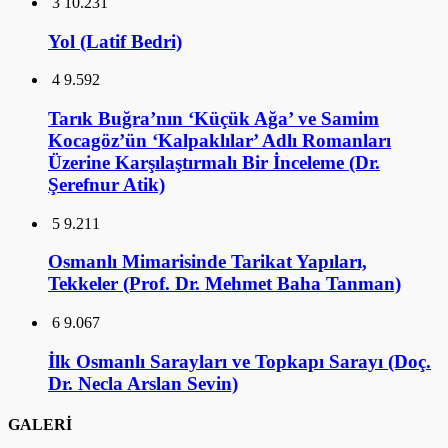
3
10.231
Yol (Latif Bedri)
4
9.592
Tarık Buğra’nın ‘Küçük Ağa’ ve Samim
Kocagöz’ün ‘Kalpaklılar’ Adlı Romanları
Üzerine Karşılaştırmalı Bir İnceleme (Dr.
Şerefnur Atik)
5
9.211
Osmanlı Mimarisinde Tarikat Yapıları,
Tekkeler (Prof. Dr. Mehmet Baha Tanman)
6
9.067
İlk Osmanlı Sarayları ve Topkapı Sarayı (Doç.
Dr. Necla Arslan Sevin)
GALERİ