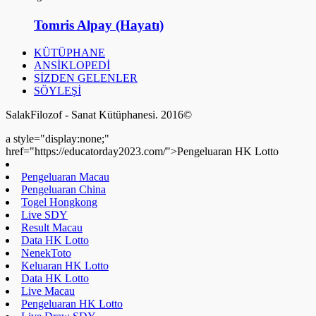
Tomris Alpay (Hayatı)
KÜTÜPHANE
ANSİKLOPEDİ
SİZDEN GELENLER
SÖYLEŞİ
SalakFilozof - Sanat Kütüphanesi. 2016©
a style="display:none;"
href="https://educatorday2023.com/">Pengeluaran HK Lotto
Pengeluaran Macau
Pengeluaran China
Togel Hongkong
Live SDY
Result Macau
Data HK Lotto
NenekToto
Keluaran HK Lotto
Data HK Lotto
Live Macau
Pengeluaran HK Lotto