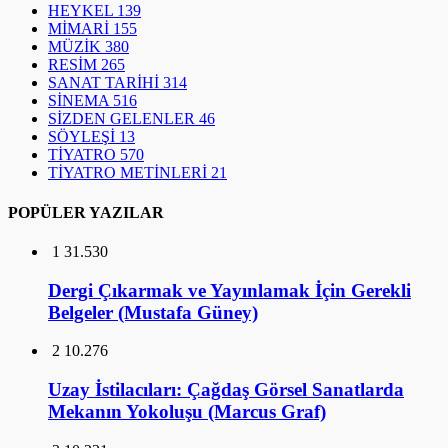
HEYKEL
139
MİMARİ
155
MÜZİK
380
RESİM
265
SANAT TARİHİ
314
SİNEMA
516
SİZDEN GELENLER
46
SÖYLEŞİ
13
TİYATRO
570
TİYATRO METİNLERİ
21
POPÜLER YAZILAR
1
31.530
Dergi Çıkarmak ve Yayınlamak İçin Gerekli
Belgeler (Mustafa Güney)
2
10.276
Uzay İstilacıları: Çağdaş Görsel Sanatlarda
Mekanın Yokoluşu (Marcus Graf)