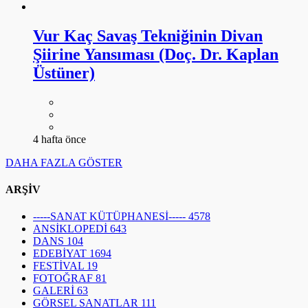
Vur Kaç Savaş Tekniğinin Divan
Şiirine Yansıması (Doç. Dr. Kaplan
Üstüner)
4 hafta önce
DAHA FAZLA GÖSTER
ARŞİV
-----SANAT KÜTÜPHANESİ-----
4578
ANSİKLOPEDİ
643
DANS
104
EDEBİYAT
1694
FESTİVAL
19
FOTOĞRAF
81
GALERİ
63
GÖRSEL SANATLAR
111