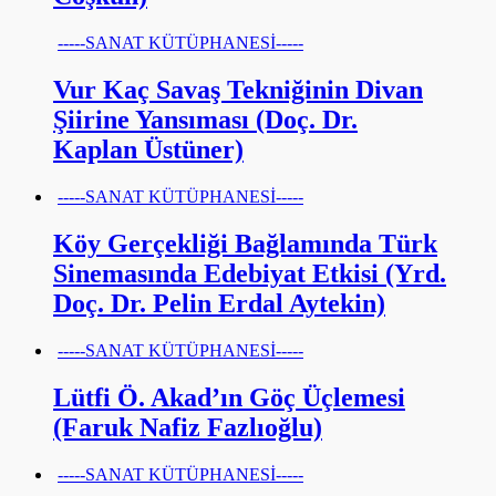
-----SANAT KÜTÜPHANESİ-----
Vur Kaç Savaş Tekniğinin Divan
Şiirine Yansıması (Doç. Dr.
Kaplan Üstüner)
-----SANAT KÜTÜPHANESİ-----
Köy Gerçekliği Bağlamında Türk
Sinemasında Edebiyat Etkisi (Yrd.
Doç. Dr. Pelin Erdal Aytekin)
-----SANAT KÜTÜPHANESİ-----
Lütfi Ö. Akad’ın Göç Üçlemesi
(Faruk Nafiz Fazlıoğlu)
-----SANAT KÜTÜPHANESİ-----