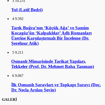
3
10.231
Yol (Latif Bedri)
4
9.592
Tarık Buğra’nın ‘Küçük Ağa’ ve Samim
Kocagöz’ün ‘Kalpaklılar’ Adlı Romanları
Üzerine Karşılaştırmalı Bir İnceleme (Dr.
Şerefnur Atik)
5
9.211
Osmanlı Mimarisinde Tarikat Yapıları,
Tekkeler (Prof. Dr. Mehmet Baha Tanman)
6
9.067
İlk Osmanlı Sarayları ve Topkapı Sarayı (Doç.
Dr. Necla Arslan Sevin)
GALERİ