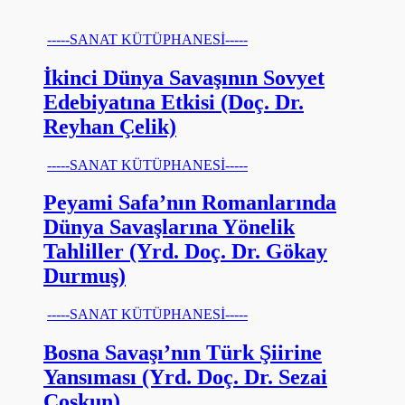
-----SANAT KÜTÜPHANESİ-----
İkinci Dünya Savaşının Sovyet
Edebiyatına Etkisi (Doç. Dr.
Reyhan Çelik)
-----SANAT KÜTÜPHANESİ-----
Peyami Safa’nın Romanlarında
Dünya Savaşlarına Yönelik
Tahliller (Yrd. Doç. Dr. Gökay
Durmuş)
-----SANAT KÜTÜPHANESİ-----
Bosna Savaşı’nın Türk Şiirine
Yansıması (Yrd. Doç. Dr. Sezai
Coşkun)