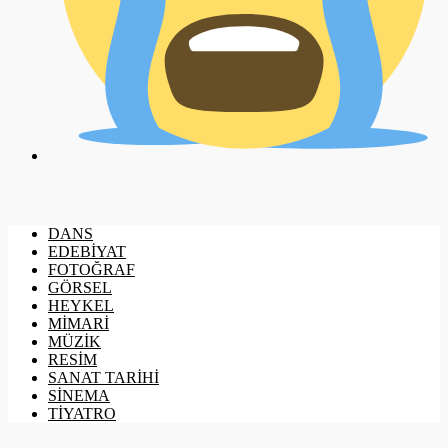
DANS
EDEBİYAT
FOTOĞRAF
GÖRSEL
HEYKEL
MİMARİ
MÜZİK
RESİM
SANAT TARİHİ
SİNEMA
TİYATRO