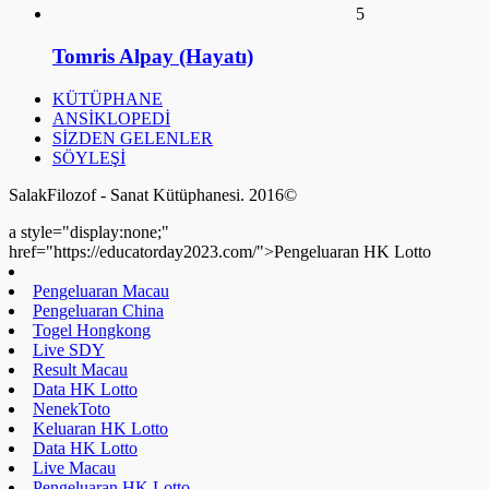
SÖYLEŞİ
SalakFilozof - Sanat Kütüphanesi. 2016©
a style="display:none;"
href="https://educatorday2023.com/">Pengeluaran HK Lotto
Pengeluaran Macau
Pengeluaran China
Togel Hongkong
Live SDY
Result Macau
Data HK Lotto
NenekToto
Keluaran HK Lotto
Data HK Lotto
Live Macau
Pengeluaran HK Lotto
Live Draw SDY
Pengeluaran HK Lotto
Data HK Lotto
Data HK Lotto
Data HK Lotto
Data HK Lotto
Pengeluaran HK Lotto