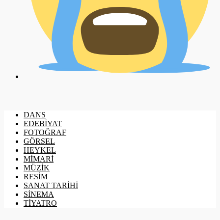
DANS
EDEBİYAT
FOTOĞRAF
GÖRSEL
HEYKEL
MİMARİ
MÜZİK
RESİM
SANAT TARİHİ
SİNEMA
TİYATRO