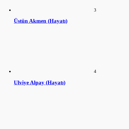
4
Ulviye Alpay (Hayatı)
5
Tomris Alpay (Hayatı)
KÜTÜPHANE
ANSİKLOPEDİ
SİZDEN GELENLER