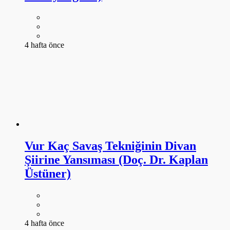
Vur Kaç Savaş Tekniğinin Divan
Şiirine Yansıması (Doç. Dr. Kaplan
Üstüner)
4 hafta önce
DAHA FAZLA GÖSTER
ARŞİV
-----SANAT KÜTÜPHANESİ-----
4578
ANSİKLOPEDİ
643
DANS
104