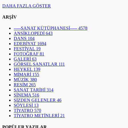
EDEBİYAT
1694
FESTİVAL
19
FOTOĞRAF
81
GALERİ
63
GÖRSEL SANATLAR
111
HEYKEL
139
MİMARİ
155
MÜZİK
380
RESİM
265
SANAT TARİHİ
314
SİNEMA
516
SİZDEN GELENLER
46
SÖYLEŞİ
13
TİYATRO
570
TİYATRO METİNLERİ
21
POPÜLER YAZILAR
1
31.530
Dergi Çıkarmak ve Yayınlamak İçin Gerekli
Belgeler (Mustafa Güney)
2
10.276