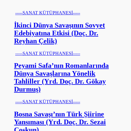
-----SANAT KÜTÜPHANESİ-----
İkinci Dünya Savaşının Sovyet
Edebiyatına Etkisi (Doç. Dr.
Reyhan Çelik)
-----SANAT KÜTÜPHANESİ-----
Peyami Safa’nın Romanlarında
Dünya Savaşlarına Yönelik
Tahliller (Yrd. Doç. Dr. Gökay
Durmuş)
-----SANAT KÜTÜPHANESİ-----
Bosna Savaşı’nın Türk Şiirine
Yansıması (Yrd. Doç. Dr. Sezai
Coşkun)