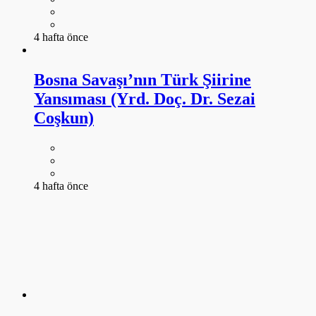
Yansıması (Yrd. Doç. Dr. Sezai
Coşkun)
4 hafta önce
Divan Şiirinde Savaş Aletleri: Hançer,
Kılıç, Ok (Dr. Emel Nalçacıgil Çopur)
4 hafta önce