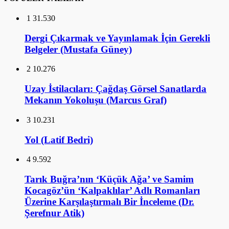
Uzay İstilacıları: Çağdaş Görsel Sanatlarda
Mekanın Yokoluşu (Marcus Graf)
3
10.231
Yol (Latif Bedri)
4
9.592
Tarık Buğra’nın ‘Küçük Ağa’ ve Samim
Kocagöz’ün ‘Kalpaklılar’ Adlı Romanları
Üzerine Karşılaştırmalı Bir İnceleme (Dr.
Şerefnur Atik)
5
9.211
Osmanlı Mimarisinde Tarikat Yapıları,
Tekkeler (Prof. Dr. Mehmet Baha Tanman)
6
9.067