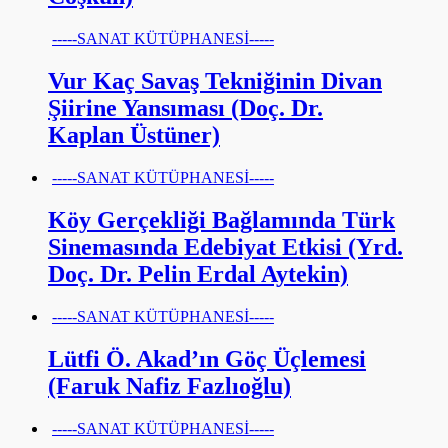
-----SANAT KÜTÜPHANESİ-----
Vur Kaç Savaş Tekniğinin Divan
Şiirine Yansıması (Doç. Dr.
Kaplan Üstüner)
-----SANAT KÜTÜPHANESİ-----
Köy Gerçekliği Bağlamında Türk
Sinemasında Edebiyat Etkisi (Yrd.
Doç. Dr. Pelin Erdal Aytekin)
-----SANAT KÜTÜPHANESİ-----
Lütfi Ö. Akad’ın Göç Üçlemesi
(Faruk Nafiz Fazlıoğlu)
-----SANAT KÜTÜPHANESİ-----