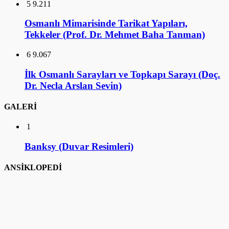
İlk Osmanlı Sarayları ve Topkapı Sarayı (Doç.
Dr. Necla Arslan Sevin)
GALERİ
1
Banksy (Duvar Resimleri)
ANSİKLOPEDİ
1
Ankara Mustafa Rahmi Koç Müzesi