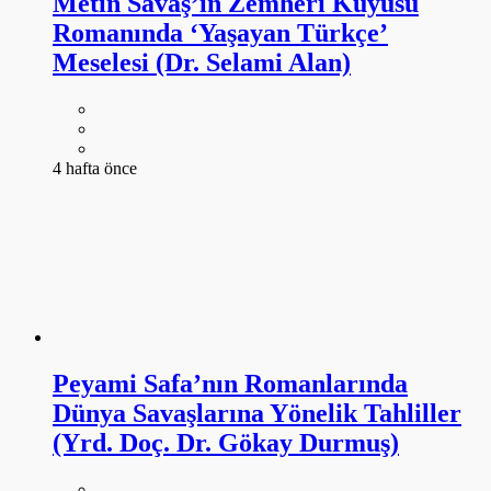
Metin Savaş’ın Zemheri Kuyusu
Romanında ‘Yaşayan Türkçe’
Meselesi (Dr. Selami Alan)
4 hafta önce
Peyami Safa’nın Romanlarında
Dünya Savaşlarına Yönelik Tahliller
(Yrd. Doç. Dr. Gökay Durmuş)
4 hafta önce
Bosna Savaşı’nın Türk Şiirine