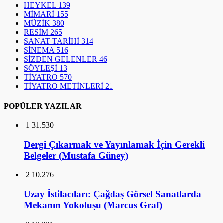
HEYKEL
139
MİMARİ
155
MÜZİK
380
RESİM
265
SANAT TARİHİ
314
SİNEMA
516
SİZDEN GELENLER
46
SÖYLEŞİ
13
TİYATRO
570
TİYATRO METİNLERİ
21
POPÜLER YAZILAR
1
31.530
Dergi Çıkarmak ve Yayınlamak İçin Gerekli
Belgeler (Mustafa Güney)
2
10.276
Uzay İstilacıları: Çağdaş Görsel Sanatlarda
Mekanın Yokoluşu (Marcus Graf)