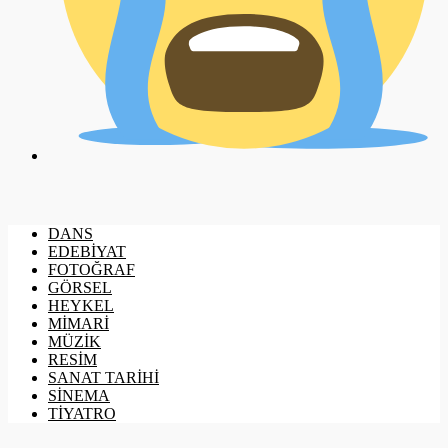
DANS
EDEBİYAT
FOTOĞRAF
GÖRSEL
HEYKEL
MİMARİ
MÜZİK
RESİM
SANAT TARİHİ
SİNEMA
TİYATRO