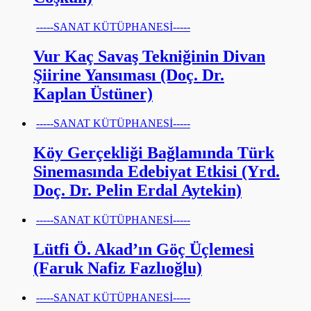
-----SANAT KÜTÜPHANESİ-----
Vur Kaç Savaş Tekniğinin Divan
Şiirine Yansıması (Doç. Dr.
Kaplan Üstüner)
-----SANAT KÜTÜPHANESİ-----
Köy Gerçekliği Bağlamında Türk
Sinemasında Edebiyat Etkisi (Yrd.
Doç. Dr. Pelin Erdal Aytekin)
-----SANAT KÜTÜPHANESİ-----
Lütfi Ö. Akad’ın Göç Üçlemesi
(Faruk Nafiz Fazlıoğlu)
-----SANAT KÜTÜPHANESİ-----