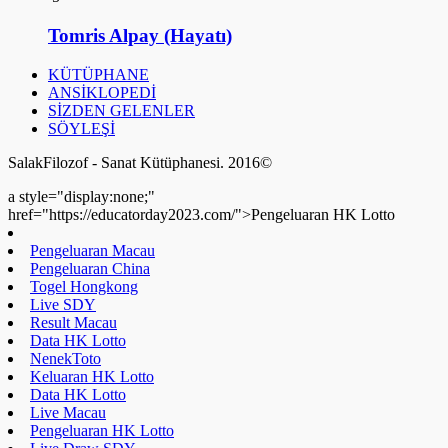
Tomris Alpay (Hayatı)
KÜTÜPHANE
ANSİKLOPEDİ
SİZDEN GELENLER
SÖYLEŞİ
SalakFilozof - Sanat Kütüphanesi. 2016©
a style="display:none;"
href="https://educatorday2023.com/">Pengeluaran HK Lotto
Pengeluaran Macau
Pengeluaran China
Togel Hongkong
Live SDY
Result Macau
Data HK Lotto
NenekToto
Keluaran HK Lotto
Data HK Lotto
Live Macau
Pengeluaran HK Lotto