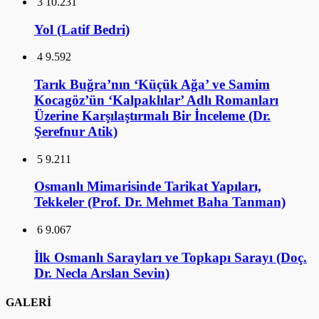
3
10.231
Yol (Latif Bedri)
4
9.592
Tarık Buğra’nın ‘Küçük Ağa’ ve Samim
Kocagöz’ün ‘Kalpaklılar’ Adlı Romanları
Üzerine Karşılaştırmalı Bir İnceleme (Dr.
Şerefnur Atik)
5
9.211
Osmanlı Mimarisinde Tarikat Yapıları,
Tekkeler (Prof. Dr. Mehmet Baha Tanman)
6
9.067
İlk Osmanlı Sarayları ve Topkapı Sarayı (Doç.
Dr. Necla Arslan Sevin)
GALERİ