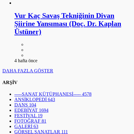
Vur Kaç Savaş Tekniğinin Divan
Şiirine Yansıması (Doç. Dr. Kaplan
Üstüner)
4 hafta önce
DAHA FAZLA GÖSTER
ARŞİV
-----SANAT KÜTÜPHANESİ-----
4578
ANSİKLOPEDİ
643
DANS
104
EDEBİYAT
1694
FESTİVAL
19
FOTOĞRAF
81
GALERİ
63
GÖRSEL SANATLAR
111