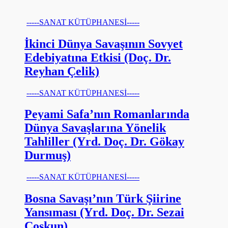
-----SANAT KÜTÜPHANESİ-----
İkinci Dünya Savaşının Sovyet
Edebiyatına Etkisi (Doç. Dr.
Reyhan Çelik)
-----SANAT KÜTÜPHANESİ-----
Peyami Safa’nın Romanlarında
Dünya Savaşlarına Yönelik
Tahliller (Yrd. Doç. Dr. Gökay
Durmuş)
-----SANAT KÜTÜPHANESİ-----
Bosna Savaşı’nın Türk Şiirine
Yansıması (Yrd. Doç. Dr. Sezai
Coşkun)