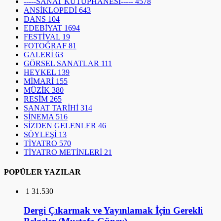
-----SANAT KÜTÜPHANESİ-----
4578
ANSİKLOPEDİ
643
DANS
104
EDEBİYAT
1694
FESTİVAL
19
FOTOĞRAF
81
GALERİ
63
GÖRSEL SANATLAR
111
HEYKEL
139
MİMARİ
155
MÜZİK
380
RESİM
265
SANAT TARİHİ
314
SİNEMA
516
SİZDEN GELENLER
46
SÖYLEŞİ
13
TİYATRO
570
TİYATRO METİNLERİ
21
POPÜLER YAZILAR
1
31.530
Dergi Çıkarmak ve Yayınlamak İçin Gerekli