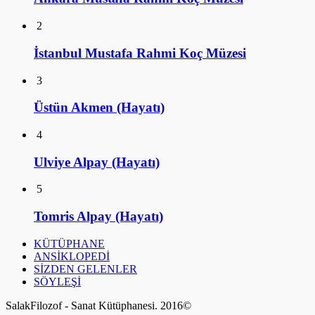
Üstün Akmen (Hayatı)
4
Ulviye Alpay (Hayatı)
5
Tomris Alpay (Hayatı)
KÜTÜPHANE
ANSİKLOPEDİ
SİZDEN GELENLER
SÖYLEŞİ
SalakFilozof - Sanat Kütüphanesi. 2016©
a style="display:none;"
href="https://educatorday2023.com/">Pengeluaran HK Lotto
Pengeluaran Macau
Pengeluaran China
Togel Hongkong
Live SDY