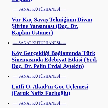
-----SANAT KÜTÜPHANESİ-----
Vur Kaç Savaş Tekniğinin Divan
Şiirine Yansıması (Doç. Dr.
Kaplan Üstüner)
-----SANAT KÜTÜPHANESİ-----
Köy Gerçekliği Bağlamında Türk
Sinemasında Edebiyat Etkisi (Yrd.
Doç. Dr. Pelin Erdal Aytekin)
-----SANAT KÜTÜPHANESİ-----
Lütfi Ö. Akad’ın Göç Üçlemesi
(Faruk Nafiz Fazlıoğlu)
-----SANAT KÜTÜPHANESİ-----