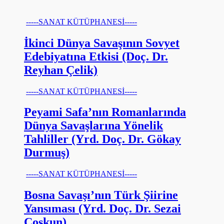
-----SANAT KÜTÜPHANESİ-----
İkinci Dünya Savaşının Sovyet
Edebiyatına Etkisi (Doç. Dr.
Reyhan Çelik)
-----SANAT KÜTÜPHANESİ-----
Peyami Safa’nın Romanlarında
Dünya Savaşlarına Yönelik
Tahliller (Yrd. Doç. Dr. Gökay
Durmuş)
-----SANAT KÜTÜPHANESİ-----
Bosna Savaşı’nın Türk Şiirine
Yansıması (Yrd. Doç. Dr. Sezai
Coşkun)