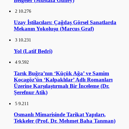
Belgeler (Mustafa Güney)
2
10.276
Uzay İstilacıları: Çağdaş Görsel Sanatlarda
Mekanın Yokoluşu (Marcus Graf)
3
10.231
Yol (Latif Bedri)
4
9.592
Tarık Buğra’nın ‘Küçük Ağa’ ve Samim
Kocagöz’ün ‘Kalpaklılar’ Adlı Romanları
Üzerine Karşılaştırmalı Bir İnceleme (Dr.
Şerefnur Atik)
5
9.211
Osmanlı Mimarisinde Tarikat Yapıları,
Tekkeler (Prof. Dr. Mehmet Baha Tanman)