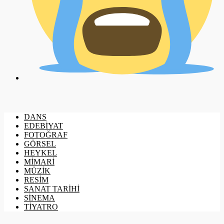
DANS
EDEBİYAT
FOTOĞRAF
GÖRSEL
HEYKEL
MİMARİ
MÜZİK
RESİM
SANAT TARİHİ
SİNEMA
TİYATRO