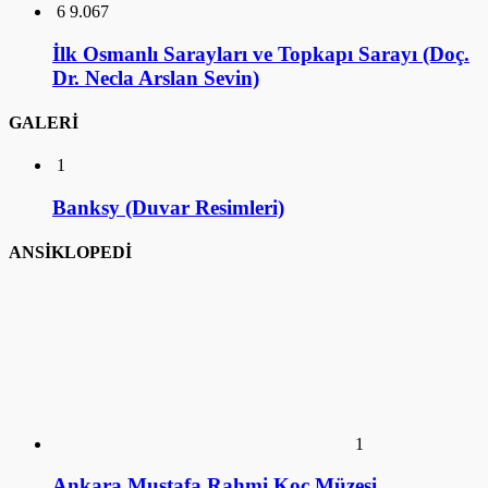
6
9.067
İlk Osmanlı Sarayları ve Topkapı Sarayı (Doç.
Dr. Necla Arslan Sevin)
GALERİ
1
Banksy (Duvar Resimleri)
ANSİKLOPEDİ
1
Ankara Mustafa Rahmi Koç Müzesi
2
İstanbul Mustafa Rahmi Koç Müzesi
3