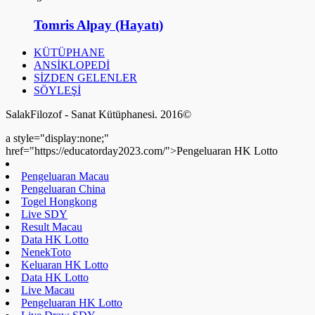
Tomris Alpay (Hayatı)
KÜTÜPHANE
ANSİKLOPEDİ
SİZDEN GELENLER
SÖYLEŞİ
SalakFilozof - Sanat Kütüphanesi. 2016©
a style="display:none;"
href="https://educatorday2023.com/">Pengeluaran HK Lotto
Pengeluaran Macau
Pengeluaran China
Togel Hongkong
Live SDY
Result Macau
Data HK Lotto
NenekToto
Keluaran HK Lotto
Data HK Lotto
Live Macau
Pengeluaran HK Lotto