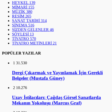
HEYKEL
139
MİMARİ
155
MÜZİK
380
RESİM
265
SANAT TARİHİ
314
SİNEMA
516
SİZDEN GELENLER
46
SÖYLEŞİ
13
TİYATRO
570
TİYATRO METİNLERİ
21
POPÜLER YAZILAR
1
31.530
Dergi Çıkarmak ve Yayınlamak İçin Gerekli
Belgeler (Mustafa Güney)
2
10.276
Uzay İstilacıları: Çağdaş Görsel Sanatlarda
Mekanın Yokoluşu (Marcus Graf)