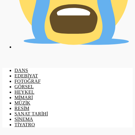
DANS
EDEBİYAT
FOTOĞRAF
GÖRSEL
HEYKEL
MİMARİ
MÜZİK
RESİM
SANAT TARİHİ
SİNEMA
TİYATRO