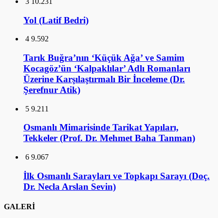
3
10.231
Yol (Latif Bedri)
4
9.592
Tarık Buğra’nın ‘Küçük Ağa’ ve Samim
Kocagöz’ün ‘Kalpaklılar’ Adlı Romanları
Üzerine Karşılaştırmalı Bir İnceleme (Dr.
Şerefnur Atik)
5
9.211
Osmanlı Mimarisinde Tarikat Yapıları,
Tekkeler (Prof. Dr. Mehmet Baha Tanman)
6
9.067
İlk Osmanlı Sarayları ve Topkapı Sarayı (Doç.
Dr. Necla Arslan Sevin)
GALERİ