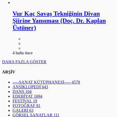
Vur Kaç Savaş Tekniğinin Divan
Şiirine Yansıması (Doç. Dr. Kaplan
Üstüner)
4 hafta önce
DAHA FAZLA GÖSTER
ARŞİV
-----SANAT KÜTÜPHANESİ-----
4578
ANSİKLOPEDİ
643
DANS
104
EDEBİYAT
1694
FESTİVAL
19
FOTOĞRAF
81
GALERİ
63
GÖRSEL SANATLAR
111