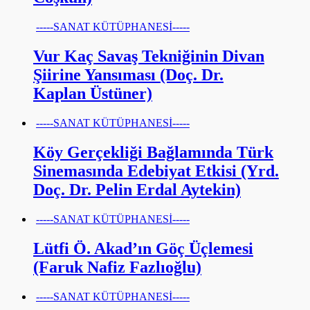
-----SANAT KÜTÜPHANESİ-----
Vur Kaç Savaş Tekniğinin Divan
Şiirine Yansıması (Doç. Dr.
Kaplan Üstüner)
-----SANAT KÜTÜPHANESİ-----
Köy Gerçekliği Bağlamında Türk
Sinemasında Edebiyat Etkisi (Yrd.
Doç. Dr. Pelin Erdal Aytekin)
-----SANAT KÜTÜPHANESİ-----
Lütfi Ö. Akad’ın Göç Üçlemesi
(Faruk Nafiz Fazlıoğlu)
-----SANAT KÜTÜPHANESİ-----