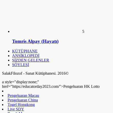
5
Tomris Alpay (Hayatı)
KÜTÜPHANE
ANSİKLOPEDİ
SİZDEN GELENLER
SÖYLEŞİ
SalakFilozof - Sanat Kütüphanesi. 2016©
a style="display:none;"
href="https://educatorday2023.com/">Pengeluaran HK Lotto
Pengeluaran Macau
Pengeluaran China
Togel Hongkong
Live SDY