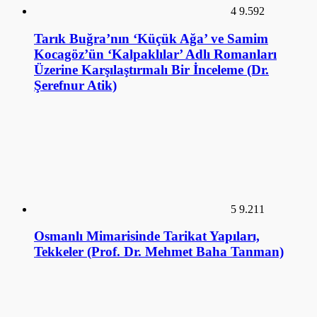
4
9.592
Tarık Buğra’nın ‘Küçük Ağa’ ve Samim
Kocagöz’ün ‘Kalpaklılar’ Adlı Romanları
Üzerine Karşılaştırmalı Bir İnceleme (Dr.
Şerefnur Atik)
5
9.211
Osmanlı Mimarisinde Tarikat Yapıları,
Tekkeler (Prof. Dr. Mehmet Baha Tanman)