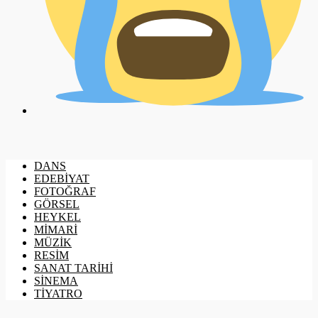
DANS
EDEBİYAT
FOTOĞRAF
GÖRSEL
HEYKEL
MİMARİ
MÜZİK
RESİM
SANAT TARİHİ
SİNEMA
TİYATRO