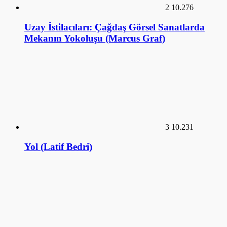
2
10.276
Uzay İstilacıları: Çağdaş Görsel Sanatlarda
Mekanın Yokoluşu (Marcus Graf)
3
10.231
Yol (Latif Bedri)