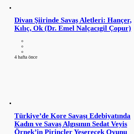
Divan Şiirinde Savaş Aletleri: Hançer,
Kılıç, Ok (Dr. Emel Nalçacıgil Çopur)
4 hafta önce
Türkiye’de Kore Savaşı Edebiyatında
Kadın ve Savaş Algısının Sedat Veyis
Örnek’in Pirinçler Yeşerecek Oyunu