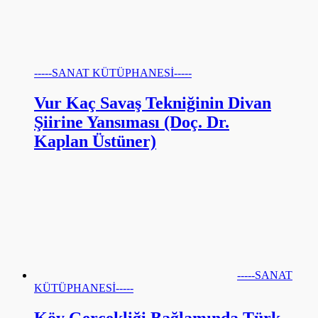
-----SANAT KÜTÜPHANESİ-----
Vur Kaç Savaş Tekniğinin Divan
Şiirine Yansıması (Doç. Dr.
Kaplan Üstüner)
-----SANAT
KÜTÜPHANESİ-----
Köy Gerçekliği Bağlamında Türk