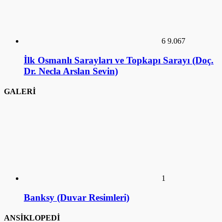
6
9.067
İlk Osmanlı Sarayları ve Topkapı Sarayı (Doç.
Dr. Necla Arslan Sevin)
GALERİ
1
Banksy (Duvar Resimleri)
ANSİKLOPEDİ