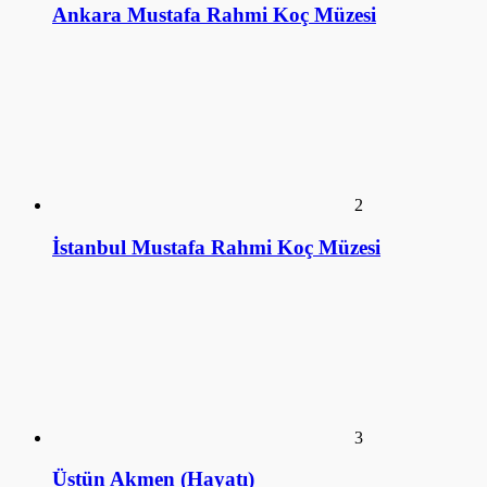
Üstün Akmen (Hayatı)
4
Ulviye Alpay (Hayatı)
5