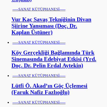
-----SANAT KÜTÜPHANESİ-----
Vur Kaç Savaş Tekniğinin Divan
Şiirine Yansıması (Doç. Dr.
Kaplan Üstüner)
-----SANAT KÜTÜPHANESİ-----
Köy Gerçekliği Bağlamında Türk
Sinemasında Edebiyat Etkisi (Yrd.
Doç. Dr. Pelin Erdal Aytekin)
-----SANAT KÜTÜPHANESİ-----
Lütfi Ö. Akad’ın Göç Üçlemesi
(Faruk Nafiz Fazlıoğlu)
-----SANAT KÜTÜPHANESİ-----