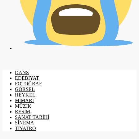
DANS
EDEBİYAT
FOTOĞRAF
GÖRSEL
HEYKEL
MİMARİ
MÜZİK
RESİM
SANAT TARİHİ
SİNEMA
TİYATRO