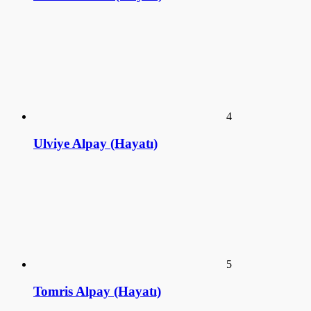
Tomris Alpay (Hayatı)
KÜTÜPHANE
ANSİKLOPEDİ
SİZDEN GELENLER
SÖYLEŞİ
SalakFilozof - Sanat Kütüphanesi. 2016©
a style="display:none;"
href="https://educatorday2023.com/">Pengeluaran HK Lotto
Pengeluaran Macau
Pengeluaran China
Togel Hongkong
Live SDY
Result Macau
Data HK Lotto
NenekToto
Keluaran HK Lotto
Data HK Lotto
Live Macau
Pengeluaran HK Lotto
Live Draw SDY
Pengeluaran HK Lotto