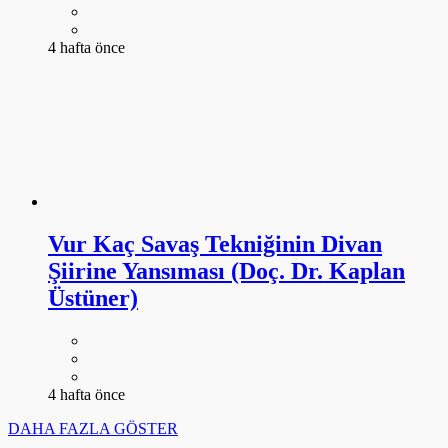
4 hafta önce
Vur Kaç Savaş Tekniğinin Divan
Şiirine Yansıması (Doç. Dr. Kaplan
Üstüner)
4 hafta önce
DAHA FAZLA GÖSTER
ARŞİV
-----SANAT KÜTÜPHANESİ-----
4578
ANSİKLOPEDİ
643
DANS
104
EDEBİYAT
1694
FESTİVAL
19