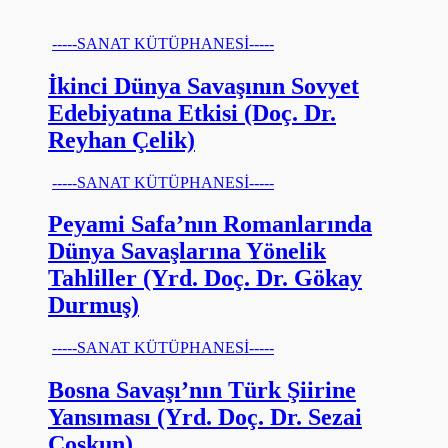
-----SANAT KÜTÜPHANESİ-----
İkinci Dünya Savaşının Sovyet
Edebiyatına Etkisi (Doç. Dr.
Reyhan Çelik)
-----SANAT KÜTÜPHANESİ-----
Peyami Safa’nın Romanlarında
Dünya Savaşlarına Yönelik
Tahliller (Yrd. Doç. Dr. Gökay
Durmuş)
-----SANAT KÜTÜPHANESİ-----
Bosna Savaşı’nın Türk Şiirine
Yansıması (Yrd. Doç. Dr. Sezai
Coşkun)