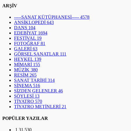
FOTOĞRAF
81
GALERİ
63
GÖRSEL SANATLAR
111
HEYKEL
139
MİMARİ
155
MÜZİK
380
RESİM
265
SANAT TARİHİ
314
SİNEMA
516
SİZDEN GELENLER
46
SÖYLEŞİ
13
TİYATRO
570
TİYATRO METİNLERİ
21
POPÜLER YAZILAR
1
31.530
Dergi Çıkarmak ve Yayınlamak İçin Gerekli
Belgeler (Mustafa Güney)
2
10.276
Uzay İstilacıları: Çağdaş Görsel Sanatlarda