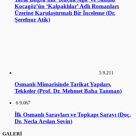
GALERİ
1
Banksy (Duvar Resimleri)
ANSİKLOPEDİ