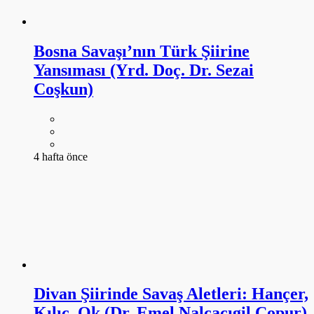
Bosna Savaşı’nın Türk Şiirine
Yansıması (Yrd. Doç. Dr. Sezai
Coşkun)
4 hafta önce
Divan Şiirinde Savaş Aletleri: Hançer,
Kılıç, Ok (Dr. Emel Nalçacıgil Çopur)