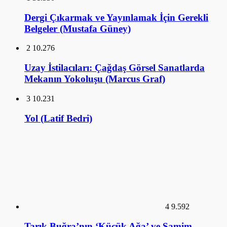
Mekanın Yokoluşu (Marcus Graf)
3
10.231
Yol (Latif Bedri)
4
9.592
Tarık Buğra’nın ‘Küçük Ağa’ ve Samim
Kocagöz’ün ‘Kalpaklılar’ Adlı Romanları
Üzerine Karşılaştırmalı Bir İnceleme (Dr.
Şerefnur Atik)
5
9.211
Osmanlı Mimarisinde Tarikat Yapıları,
Tekkeler (Prof. Dr. Mehmet Baha Tanman)
6
9.067
İlk Osmanlı Sarayları ve Topkapı Sarayı (Doç.
Dr. Necla Arslan Sevin)