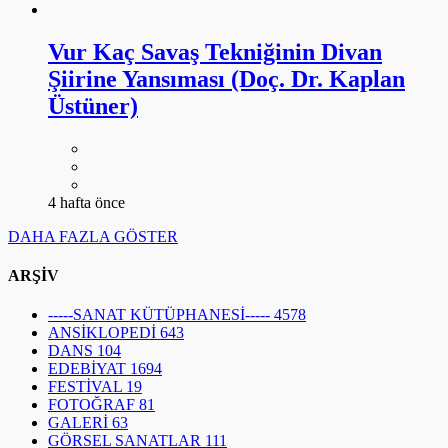
Vur Kaç Savaş Tekniğinin Divan
Şiirine Yansıması (Doç. Dr. Kaplan
Üstüner)
4 hafta önce
DAHA FAZLA GÖSTER
ARŞİV
-----SANAT KÜTÜPHANESİ-----
4578
ANSİKLOPEDİ
643
DANS
104
EDEBİYAT
1694
FESTİVAL
19
FOTOĞRAF
81
GALERİ
63
GÖRSEL SANATLAR
111