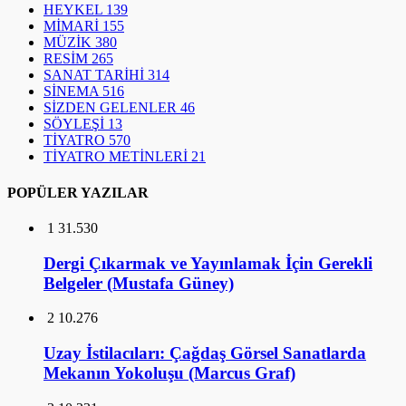
HEYKEL
139
MİMARİ
155
MÜZİK
380
RESİM
265
SANAT TARİHİ
314
SİNEMA
516
SİZDEN GELENLER
46
SÖYLEŞİ
13
TİYATRO
570
TİYATRO METİNLERİ
21
POPÜLER YAZILAR
1
31.530
Dergi Çıkarmak ve Yayınlamak İçin Gerekli
Belgeler (Mustafa Güney)
2
10.276
Uzay İstilacıları: Çağdaş Görsel Sanatlarda
Mekanın Yokoluşu (Marcus Graf)