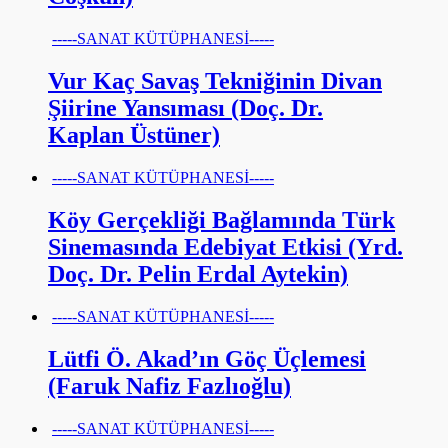
-----SANAT KÜTÜPHANESİ-----
Vur Kaç Savaş Tekniğinin Divan
Şiirine Yansıması (Doç. Dr.
Kaplan Üstüner)
-----SANAT KÜTÜPHANESİ-----
Köy Gerçekliği Bağlamında Türk
Sinemasında Edebiyat Etkisi (Yrd.
Doç. Dr. Pelin Erdal Aytekin)
-----SANAT KÜTÜPHANESİ-----
Lütfi Ö. Akad’ın Göç Üçlemesi
(Faruk Nafiz Fazlıoğlu)
-----SANAT KÜTÜPHANESİ-----