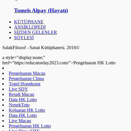
Tomris Alpay (Hayatı)
KÜTÜPHANE
ANSİKLOPEDİ
SİZDEN GELENLER
SÖYLEŞİ
SalakFilozof - Sanat Kütüphanesi. 2016©
a style="display:none;"
href="https://educatorday2023.com/">Pengeluaran HK Lotto
Pengeluaran Macau
Pengeluaran China
Togel Hongkong
Live SDY
Result Macau
Data HK Lotto
NenekToto
Keluaran HK Lotto
Data HK Lotto
Live Macau
Pengeluaran HK Lotto