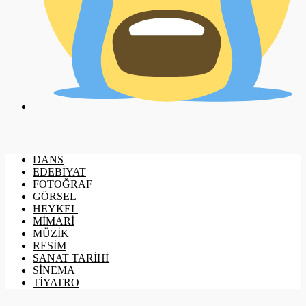
DANS
EDEBİYAT
FOTOĞRAF
GÖRSEL
HEYKEL
MİMARİ
MÜZİK
RESİM
SANAT TARİHİ
SİNEMA
TİYATRO