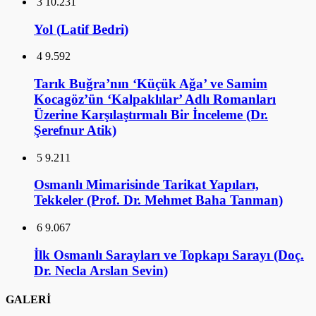
3
10.231
Yol (Latif Bedri)
4
9.592
Tarık Buğra’nın ‘Küçük Ağa’ ve Samim
Kocagöz’ün ‘Kalpaklılar’ Adlı Romanları
Üzerine Karşılaştırmalı Bir İnceleme (Dr.
Şerefnur Atik)
5
9.211
Osmanlı Mimarisinde Tarikat Yapıları,
Tekkeler (Prof. Dr. Mehmet Baha Tanman)
6
9.067
İlk Osmanlı Sarayları ve Topkapı Sarayı (Doç.
Dr. Necla Arslan Sevin)
GALERİ