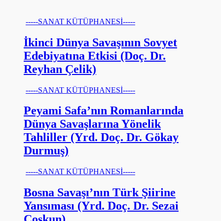
-----SANAT KÜTÜPHANESİ-----
İkinci Dünya Savaşının Sovyet
Edebiyatına Etkisi (Doç. Dr.
Reyhan Çelik)
-----SANAT KÜTÜPHANESİ-----
Peyami Safa’nın Romanlarında
Dünya Savaşlarına Yönelik
Tahliller (Yrd. Doç. Dr. Gökay
Durmuş)
-----SANAT KÜTÜPHANESİ-----
Bosna Savaşı’nın Türk Şiirine
Yansıması (Yrd. Doç. Dr. Sezai
Coşkun)