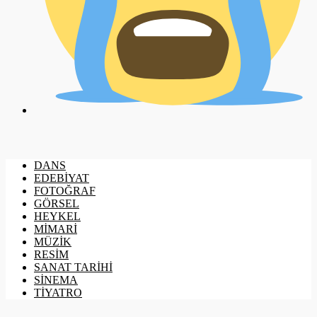
DANS
EDEBİYAT
FOTOĞRAF
GÖRSEL
HEYKEL
MİMARİ
MÜZİK
RESİM
SANAT TARİHİ
SİNEMA
TİYATRO