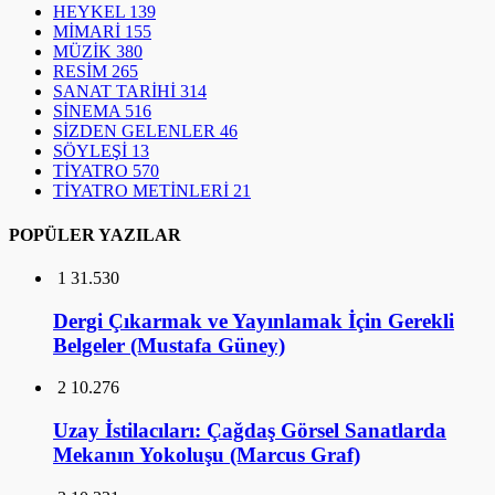
HEYKEL
139
MİMARİ
155
MÜZİK
380
RESİM
265
SANAT TARİHİ
314
SİNEMA
516
SİZDEN GELENLER
46
SÖYLEŞİ
13
TİYATRO
570
TİYATRO METİNLERİ
21
POPÜLER YAZILAR
1
31.530
Dergi Çıkarmak ve Yayınlamak İçin Gerekli
Belgeler (Mustafa Güney)
2
10.276
Uzay İstilacıları: Çağdaş Görsel Sanatlarda
Mekanın Yokoluşu (Marcus Graf)