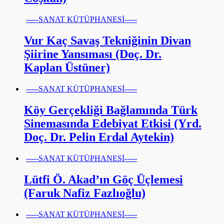
-----SANAT KÜTÜPHANESİ-----
Vur Kaç Savaş Tekniğinin Divan
Şiirine Yansıması (Doç. Dr.
Kaplan Üstüner)
-----SANAT KÜTÜPHANESİ-----
Köy Gerçekliği Bağlamında Türk
Sinemasında Edebiyat Etkisi (Yrd.
Doç. Dr. Pelin Erdal Aytekin)
-----SANAT KÜTÜPHANESİ-----
Lütfi Ö. Akad’ın Göç Üçlemesi
(Faruk Nafiz Fazlıoğlu)
-----SANAT KÜTÜPHANESİ-----