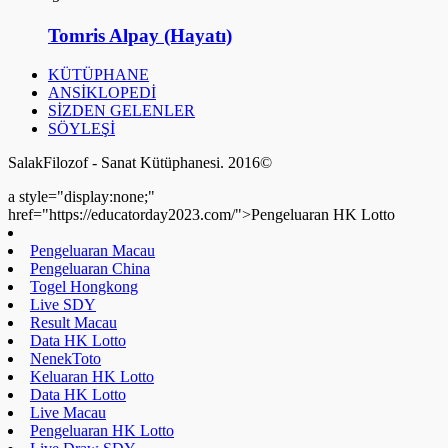
Tomris Alpay (Hayatı)
KÜTÜPHANE
ANSİKLOPEDİ
SİZDEN GELENLER
SÖYLEŞİ
SalakFilozof - Sanat Kütüphanesi. 2016©
a style="display:none;"
href="https://educatorday2023.com/">Pengeluaran HK Lotto
Pengeluaran Macau
Pengeluaran China
Togel Hongkong
Live SDY
Result Macau
Data HK Lotto
NenekToto
Keluaran HK Lotto
Data HK Lotto
Live Macau
Pengeluaran HK Lotto