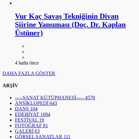
Vur Kaç Savaş Tekniğinin Divan
Şiirine Yansıması (Doç. Dr. Kaplan
Üstüner)
4 hafta önce
DAHA FAZLA GÖSTER
ARŞİV
-----SANAT KÜTÜPHANESİ-----
4578
ANSİKLOPEDİ
643
DANS
104
EDEBİYAT
1694
FESTİVAL
19
FOTOĞRAF
81
GALERİ
63
GÖRSEL SANATLAR
111