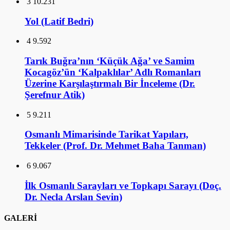
3
10.231
Yol (Latif Bedri)
4
9.592
Tarık Buğra’nın ‘Küçük Ağa’ ve Samim
Kocagöz’ün ‘Kalpaklılar’ Adlı Romanları
Üzerine Karşılaştırmalı Bir İnceleme (Dr.
Şerefnur Atik)
5
9.211
Osmanlı Mimarisinde Tarikat Yapıları,
Tekkeler (Prof. Dr. Mehmet Baha Tanman)
6
9.067
İlk Osmanlı Sarayları ve Topkapı Sarayı (Doç.
Dr. Necla Arslan Sevin)
GALERİ